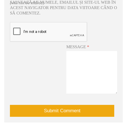
SALVEAZĂ-MI NUMELE, EMAILUL ȘI SITE-UL WEB ÎN
(will not be shared)
ACEST NAVIGATOR PENTRU DATA VIITOARE CÂND O
SĂ COMENTEZ.
MESSAGE
*