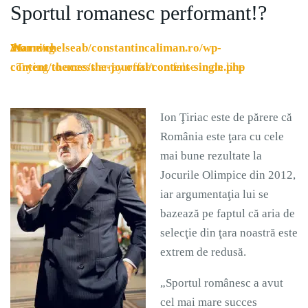
Sportul romanesc performant!?
Warning
/home/chelseab/constantincaliman.ro/wp-
21
: Trying to access array offset on false in
content/themes/the-journal/content-single.php
on line
Ion Ţiriac este de părere că
România este ţara cu cele
mai bune rezultate la
Jocurile Olimpice din 2012,
iar argumentaţia lui se
bazează pe faptul că aria de
selecţie din ţara noastră este
extrem de redusă.
„Sportul românesc a avut
cel mai mare succes