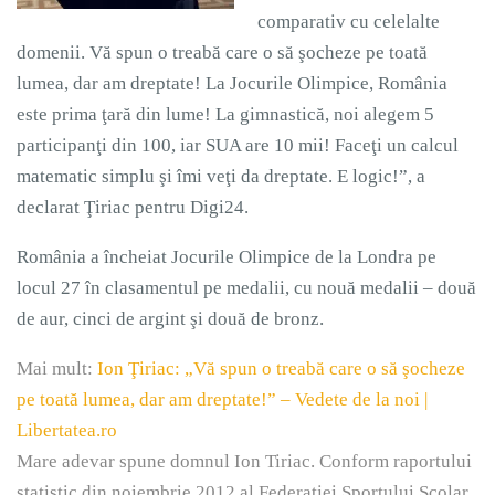
comparativ cu celelalte
domenii. Vă spun o treabă care o să şocheze pe toată
lumea, dar am dreptate! La Jocurile Olimpice, România
este prima ţară din lume! La gimnastică, noi alegem 5
participanţi din 100, iar SUA are 10 mii! Faceţi un calcul
matematic simplu şi îmi veţi da dreptate. E logic!”, a
declarat Ţiriac pentru Digi24.
România a încheiat Jocurile Olimpice de la Londra pe
locul 27 în clasamentul pe medalii, cu nouă medalii – două
de aur, cinci de argint şi două de bronz.
Mai mult:
Ion Ţiriac: „Vă spun o treabă care o să şocheze
pe toată lumea, dar am dreptate!” – Vedete de la noi |
Libertatea.ro
Mare adevar spune domnul Ion Tiriac. Conform raportului
statistic din noiembrie 2012 al Federatiei Sportului Scolar