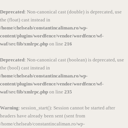
Deprecated
: Non-canonical cast (double) is deprecated, use
the (float) cast instead in
/home/chelseab/constantincaliman.ro/wp-
content/plugins/wordfence/vendor/wordfence/wf-
waf/src/lib/xmlrpc.php
on line
216
Deprecated
: Non-canonical cast (boolean) is deprecated, use
the (bool) cast instead in
/home/chelseab/constantincaliman.ro/wp-
content/plugins/wordfence/vendor/wordfence/wf-
waf/src/lib/xmlrpc.php
on line
235
Warning
: session_start(): Session cannot be started after
headers have already been sent (sent from
/home/chelseab/constantincaliman.ro/wp-