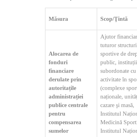
Măsura
Scop/Ţintă
Ajutor financia
tuturor structuri
Alocarea de
sportive de dre
fonduri
public, instituți
financiare
subordonate cu
derulate prin
activitate ȋn spo
autoritațile
(complexe spor
administrației
naționale, unită
publice centrale
cazare şi masă,
pentru
Institutul Națio
compensarea
Medicină Sport
sumelor
Institutul Națio