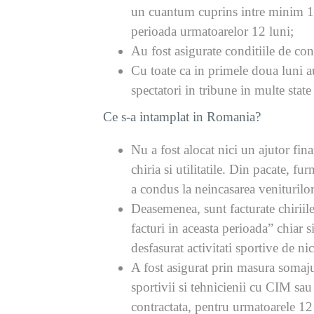
un cuantum cuprins intre minim 150
perioada urmatoarelor 12 luni;
Au fost asigurate conditiile de con
Cu toate ca in primele doua luni au
spectatori in tribune in multe state
Ce s-a intamplat in Romania?
Nu a fost alocat nici un ajutor fina
chiria si utilitatile. Din pacate, f
a condus la neincasarea veniturilor 
Deasemenea, sunt facturate chiriil
facturi in aceasta perioada” chiar s
desfasurat activitati sportive de nic
A fost asigurat prin masura somaj
sportivii si tehnicienii cu CIM sau
contractata, pentru urmatoarele 12 l