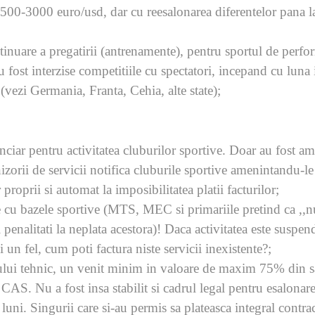
0-3000 euro/usd, dar cu reesalonarea diferentelor pana la 
tinuare a pregatirii (antrenamente), pentru sportul de perfo
 fost interzise competitiile cu spectatori, incepand cu luna 
 (vezi Germania, Franta, Cehia, alte state);
nciar pentru activitatea cluburilor sportive. Doar au fost aman
urnizorii de servicii notifica cluburile sportive amenintandu-
proprii si automat la imposibilitatea platii facturilor;
e cu bazele sportive (MTS, MEC si primariile pretind ca ,,n
i penalitati la neplata acestora)! Daca activitatea este suspe
i un fel, cum poti factura niste servicii inexistente?;
ului tehnic, un venit minim in valoare de maxim 75% din s
 CAS. Nu a fost insa stabilit si cadrul legal pentru esalonare
uni. Singurii care si-au permis sa plateasca integral contrac