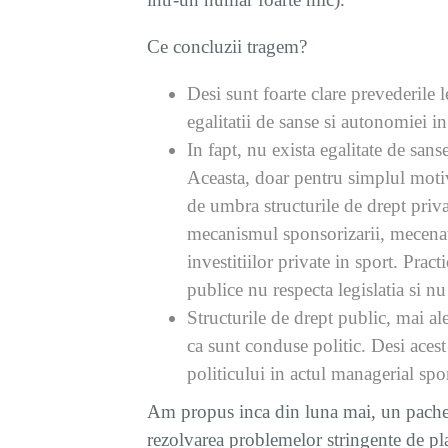
Ce concluzii tragem?
Desi sunt foarte clare prevederile l
egalitatii de sanse si autonomiei in
In fapt, nu exista egalitate de sans
Aceasta, doar pentru simplul motiv
de umbra structurile de drept priva
mecanismul sponsorizarii, mecenatu
investitiilor private in sport. Prac
publice nu respecta legislatia si nu
Structurile de drept public, mai a
ca sunt conduse politic. Desi acest
politicului in actul managerial spo
Am propus inca din luna mai, un pachet 
rezolvarea problemelor stringente de plata 