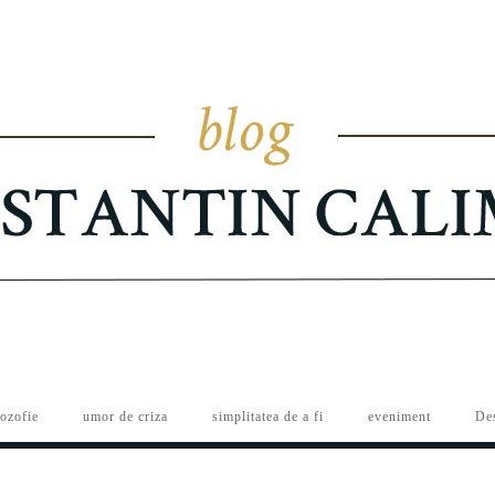
lozofie
umor de criza
simplitatea de a fi
eveniment
De