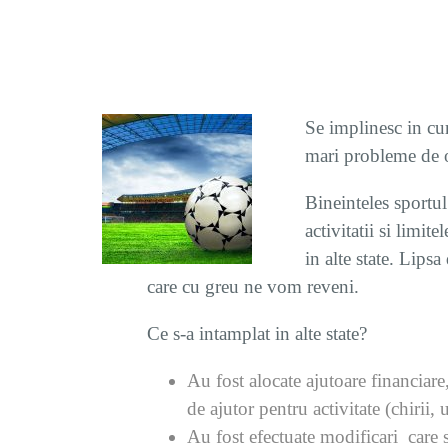
Se implinesc in cur
mari probleme de o
Bineinteles sportul
activitatii si limi
in alte state. Lips
care cu greu ne vom reveni.
Ce s-a intamplat in alte state?
Au fost alocate ajutoare financiar
de ajutor pentru activitate (chirii, u
Au fost efectuate modificari care s