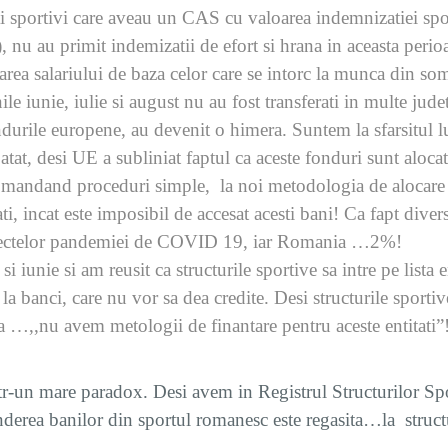
 sportivi care aveau un CAS cu valoarea indemnizatiei spor
u au primit indemizatii de efort si hrana in aceasta perioa
rea salariului de baza celor care se intorc la munca din so
le iunie, iulie si august nu au fost transferati in multe jude
ndurile europene, au devenit o himera. Suntem la sfarsitul 
atat, desi UE a subliniat faptul ca aceste fonduri sunt aloca
comandand proceduri simple, la noi metodologia de alocare d
ati, incat este imposibil de accesat acesti bani! Ca fapt di
efectelor pandemiei de COVID 19, iar Romania …2%!
si iunie si am reusit ca structurile sportive sa intre pe lista
 la banci, care nu vor sa dea credite. Desi structurile sporti
 …,,nu avem metologii de finantare pentru aceste entitati”! 
ntr-un mare paradox. Desi avem in Registrul Structurilor Sp
onderea banilor din sportul romanesc este regasita…la structu