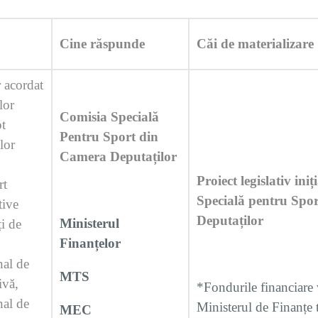
Cine răspunde
Căi de materializare
r acordat
lor
Comisia Specială
pt
Pentru Sport din
ilor
Camera Deputaților
Proiect legislativ ini
rt
Specială pentru Spo
tive
Deputaților
Ministerul
ți de
Finanțelor
nal de
MTS
ivă,
*Fondurile financiare 
nal de
Ministerul de Finanțe 
MEC