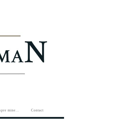
spre mine…
Contact