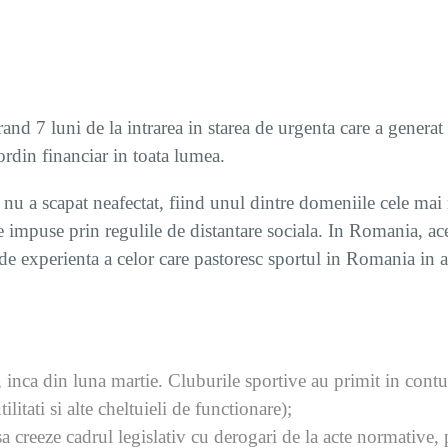
and 7 luni de la intrarea in starea de urgenta care a genera
rdin financiar in toata lumea.
 nu a scapat neafectat, fiind unul dintre domeniile cele mai
tele impuse prin regulile de distantare sociala. In Romania, a
a de experienta a celor care pastoresc sportul in Romania in 
e, inca din luna martie. Cluburile sportive au primit in con
tilitati si alte cheltuieli de functionare);
a creeze cadrul legislativ cu derogari de la acte normative, p