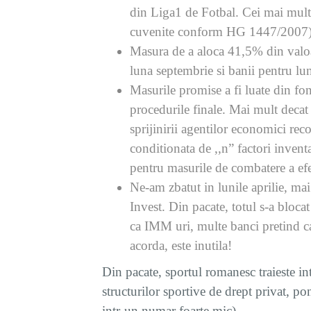
din Liga1 de Fotbal. Cei mai multi
cuvenite conform HG 1447/2007), n
Masura de a aloca 41,5% din valoa
luna septembrie si banii pentru luni
Masurile promise a fi luate din fo
procedurile finale. Mai mult decat 
sprijinirii agentilor economici re
conditionata de ,,n” factori invent
pentru masurile de combatere a 
Ne-am zbatut in lunile aprilie, mai 
Invest. Din pacate, totul s-a blocat
ca IMM uri, multe banci pretind ca
acorda, este inutila!
Din pacate, sportul romanesc traieste i
structurilor sportive de drept privat, p
intr-un numar foarte mic).