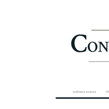
realitatea noastra
fi