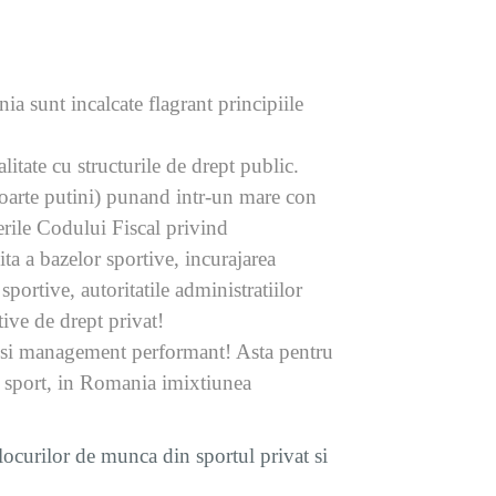
nia sunt incalcate flagrant principiile
litate cu structurile de drept public.
foarte putini) punand intr-un mare con
erile Codului Fiscal privind
ta a bazelor sportive, incurajarea
sportive, autoritatile administratiilor
tive de drept privat!
ng si management performant! Asta pentru
in sport, in Romania imixtiunea
ocurilor de munca din sportul privat si