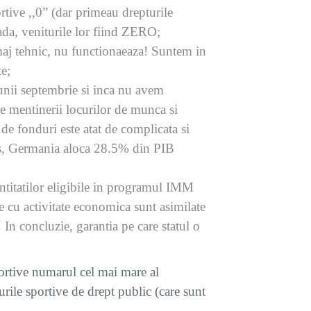
tive ,,0” (dar primeau drepturile
da, veniturile lor fiind ZERO;
maj tehnic, nu functionaeaza! Suntem in
te;
lunii septembrie si inca nu avem
te mentinerii locurilor de munca si
e fonduri este atat de complicata si
vers, Germania aloca 28.5% din PIB
 entitatilor eligibile in programul IMM
ve cu activitate economica sunt asimilate
In concluzie, garantia pe care statul o
ortive numarul cel mai mare al
rile sportive de drept public (care sunt