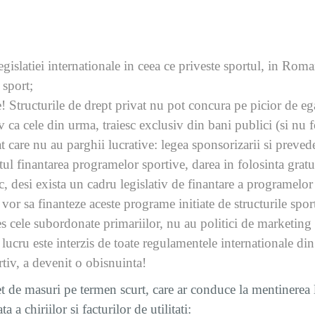
egislatiei internationale in ceea ce priveste sportul, in Roma
 sport;
e! Structurile de drept privat nu pot concura pe picior de ega
 ca cele din urma, traiesc exclusiv din bani publici (si nu 
t care nu au parghii lucrative: legea sponsorizarii si preved
l finantarea programelor sportive, darea in folosinta gratui
tic, desi exista un cadru legislativ de finantare a programelor 
 vor sa finanteze aceste programe initiate de structurile spor
les cele subordonate primariilor, nu au politici de marketi
 lucru este interzis de toate regulamentele internationale d
rtiv, a devenit o obisnuinta!
de masuri pe termen scurt, care ar conduce la mentinerea l
a chiriilor si facturilor de utilitati: