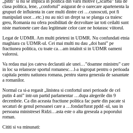
„pititi” si nu se implica in politica din varii motive („scarba” fata de
clasa politica, lene, „confortul” asigurat de o oarecare apartenenta la
grupuri de influienta in care multi dintre cei …cunoscuti, pot fi
manipulati usor…etc.) nu au nici un drept sa se planga ca traiesc
greu, Romania nu ofera posibilitati de dezvoltare iar toti ceilalti sunt
niste marionete care dau legitimate celor care ne hotarasc viitorul.
Legat de UDMR. Am multi prieteni in UDMR. Nu confundati etnia
maghiara cu UDMR-ul. Cei mai multi nu dau „doi bani” pe
fractiunea politica, cu toate ca…am intalnit si in UDMR oameni
valorosi.
Va redau mai jos cateva declaratii ale unei…”doamne ministru” care
in loc sa relanseze sportul romanesc…l-a ingropat pentru o perioada
capitala pentru natiunea romana, pentru starea generala de sanantate
a romanilor.
Normal ca si-a regasit „linistea si confortul unei perioade de cel
putin 4 ani” intr-un partid parlamentar …dupa alegerile din 9
decembrie. Ca din aceasta fractiune politica fac parte din pacate si
secaturi de genul persoanei care a …fondat/furat ppdd -ul, sau in
persoana ministresei Ridzi…asta este o alta greseala a poporului
roman.
Cititi si va minunati: