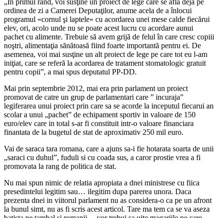
„În primul rând, voi susţine un proiect de lege care se află deja pe
ordinea de zi a Camerei Deputaţilor, anume acela de a înlocui
programul «cornul şi laptele» cu acordarea unei mese calde fiecărui
elev, ori, acolo unde nu se poate acest lucru cu acordare aunui
pachet cu alimente. Trebuie să avem grijă de felul în care cresc copiii
noştri, alimentaţia sănătoasă fiind foarte importantă pentru ei. De
asemenea, voi mai susţine un alt proiect de lege pe care tot eu l-am
iniţiat, care se referă la acordarea de tratament stomatologic gratuit
pentru copii”, a mai spus deputatul PP-DD.
Mai prin septembrie 2012, mai era prin parlament un proiect
promovat de catre un grup de parlamentari care ” incuraja”
legiferarea unui proiect prin care sa se acorde la inceputul fiecarui an
scolar a unui „pachet” de echipament sportiv in valoare de 150
euro/elev care in total s-ar fi constituit intr-o valoare financiara
finantata de la bugetul de stat de aproximativ 250 mil euro.
Vai de saraca tara romana, care a ajuns sa-i fie hotarata soarta de unii
„saraci cu duhul”, fuduli si cu coada sus, a caror prostie vrea a fi
promovata la rang de politica de stat.
Nu mai spun nimic de relatia apropiata a dnei ministrese cu fiica
presedintelui legitim sau… ilegitim dupa parerea unora. Daca
prezenta dnei in viitorul parlament nu as considera-o ca pe un afront
la bunul simt, nu as fi scris acest articol. Tare ma tem ca se va aseza
batista pe tambal si romanii …vor trebui sa uite magariile pe care