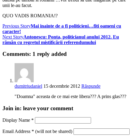
unii le-au facut.
QUO VADIS ROMANIA!?
Previous Story
Mai inainte de a fi politicieni…fiti oameni cu
caracter!
Next Story
Antonescu: Ponta, politicianul anului 2012. Eu
rămân cu regretul mistificării referendumului
Comments:
1 reply added
dumitriudaniel
15 decembrie 2012
Răspunde
"Doamna" aceasta de ce mai este libera??? A prins glas???
Join in:
leave your comment
Display Name
*
Email Address
*
(will not be shared)