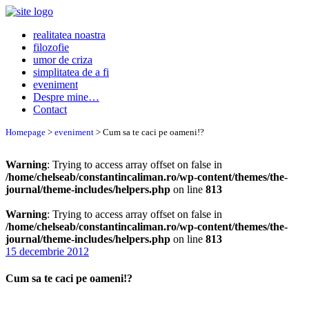
realitatea noastra
filozofie
umor de criza
simplitatea de a fi
eveniment
Despre mine…
Contact
Homepage
>
eveniment
>
Cum sa te caci pe oameni!?
Warning
: Trying to access array offset on false in
/home/chelseab/constantincaliman.ro/wp-content/themes/the-
journal/theme-includes/helpers.php
on line
813
Warning
: Trying to access array offset on false in
/home/chelseab/constantincaliman.ro/wp-content/themes/the-
journal/theme-includes/helpers.php
on line
813
15 decembrie 2012
Cum sa te caci pe oameni!?