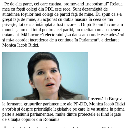
„Pe de alta parte, cei care castiga, promovand „nepotismul” Relaţia
mea cu foştii colegi din PDL este rece. Sunt dezamăgită de
atitudinea foştilor mei colegi de partid faţă de mine. Eu spun că s-a
greşit faţă de mine, au acţionat cu dublă măsură în ceea ce mă
priveşte, tot ce s-a întâmplat a fost incorect. După 16 ani în care am
muncit şi am dat totul pentru acel partid, nu meritam un asemenea
tratament. Mă bucur că electoratul şi-a dat seama unde este adevărul
şi mi-a acordat încrederea de a continua în Parlament“, a declarat
Monica Iacob Ridzi.
Prezentă la Braşov,
la formarea grupurilor parlamentare ale PP-DD, Monica Iacob Ridzi
a vorbit şi despre priorităţile legislative pe care le va susţine în prima
parte a sesiunii parlamentare, multe dintre proiectele ei fiind legate
de situaţia copiilor din România.