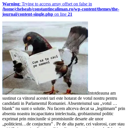
Warning
: Trying to access array offset on false in
/home/chelseab/constantincaliman.ro/wp-content/themes/the-
journal/content-single.php
on line
21
Intotdeauna am
sustinut ca viitorul acestei tari este hotarat de votul nostru pentru
candidatii in Parlamentul Romaniei. Absenteismul sau „votul …
blank” nu sunt o solutie. Nu facem altceva decat sa „legitimam” prin
absenta noastra incapacitatea intelectuala, grobianismul politic
exprimat prin minciunile si promisiunile desarte ale unor
„politicieni…de conjuctura” . Pe de alta parte, cei valorosi, care stau