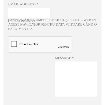
EMAIL ADDRESS
*
SALVEAZĂ-MI NUMELE, EMAILUL ȘI SITE-UL WEB ÎN
(will not be shared)
ACEST NAVIGATOR PENTRU DATA VIITOARE CÂND O
SĂ COMENTEZ.
MESSAGE
*