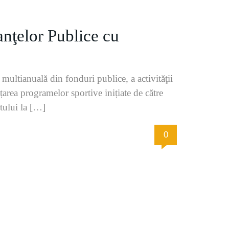
anţelor Publice cu
multianuală din fonduri publice, a activităţii
nțarea programelor sportive inițiate de către
rtului la […]
0