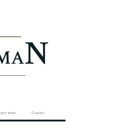
spre mine…
Contact