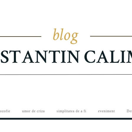
lozofie
umor de criza
simplitatea de a fi
eveniment
De