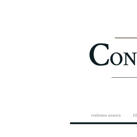
realitatea noastra
fi