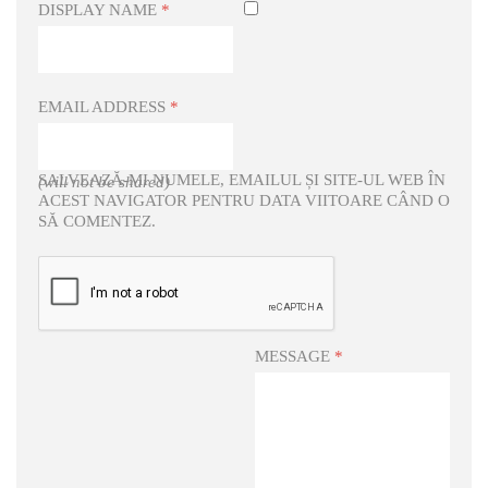
DISPLAY NAME
*
EMAIL ADDRESS
*
SALVEAZĂ-MI NUMELE, EMAILUL ȘI SITE-UL WEB ÎN
(will not be shared)
ACEST NAVIGATOR PENTRU DATA VIITOARE CÂND O
SĂ COMENTEZ.
MESSAGE
*