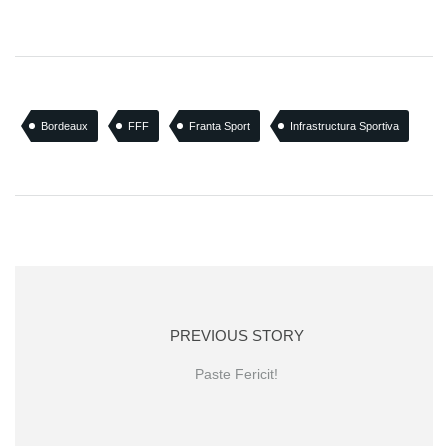
Bordeaux
FFF
Franta Sport
Infrastructura Sportiva
PREVIOUS STORY
Paste Fericit!