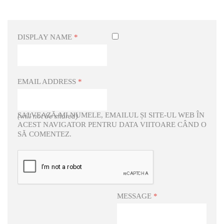
DISPLAY NAME
*
EMAIL ADDRESS
*
SALVEAZĂ-MI NUMELE, EMAILUL ȘI SITE-UL WEB ÎN
(will not be shared)
ACEST NAVIGATOR PENTRU DATA VIITOARE CÂND O
SĂ COMENTEZ.
MESSAGE
*