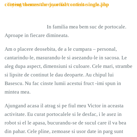
: Trying to access array offset on false in
content/themes/the-journal/content-single.php
on line
In familia mea bem suc de portocale.
Aproape in fiecare dimineata.
Am o placere deosebita, de a le cumpara – personal,
cantarindu-le, masurandu-le si asezandu-le in sacosa. Le
aleg dupa aspect, dimensiuni si culoare. Cele mari, strambe
si lipsite de continut le dau deoparte. Au chipul lui
Basescu. Nu fac cinste lumii acestui fruct -imi spun in
mintea mea.
Ajungand acasa il atrag si pe fiul meu Victor in aceasta
activitate. Eu curat portocalele si le desfac, i le asez in
robot si el le apasa, bucurandu-se de sucul care il va bea
din pahar. Cele pline, zemoase si usor date in parg sunt