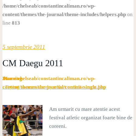
/home/chelseab/constantincaliman.ro/wp-
content/themes/the-journal/theme-includes/helpers.php
on
line
813
5 septembrie 2011
CM Daegu 2011
Warning
/home/chelseab/constantincaliman.ro/wp-
21
: Trying to access array offset on false in
content/themes/the-journal/content-single.php
on line
Am urmarit cu mare atentie acest
festival atletic organizat foarte bine de
coreeni.