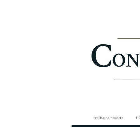
realitatea noastra
fi