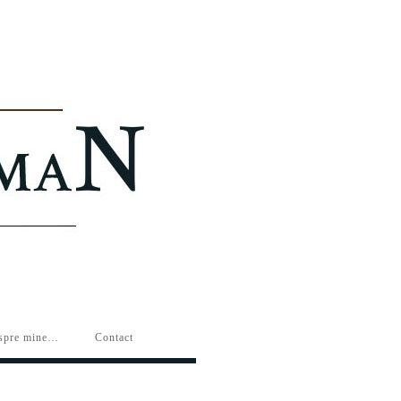
spre mine…
Contact