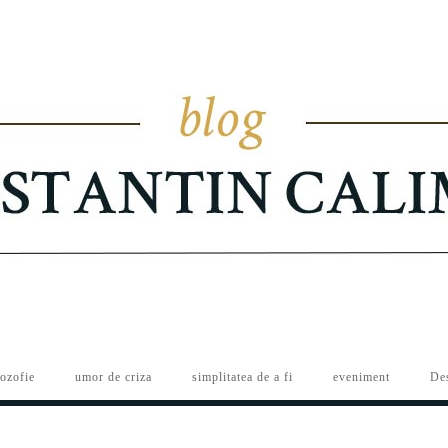
lozofie
umor de criza
simplitatea de a fi
eveniment
De