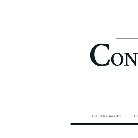
realitatea noastra
fi