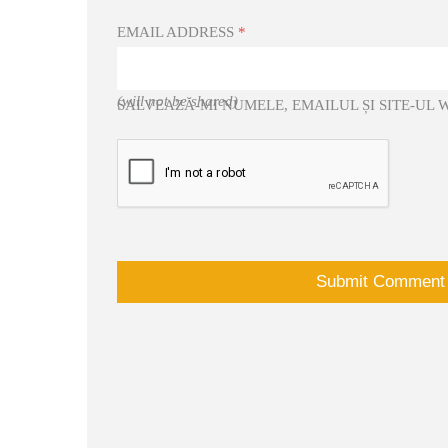
EMAIL ADDRESS
*
(will not be shared)
SALVEAZĂ-MI NUMELE, EMAILUL ȘI SITE-UL