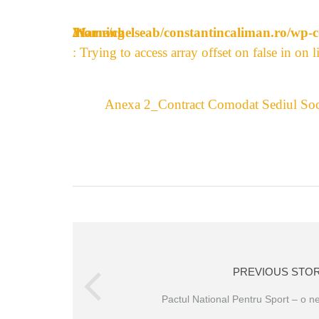
Warning
/home/chelseab/constantincaliman.ro/wp-c
21
: Trying to access array offset on false in
on l
Anexa 2_Contract Comodat Sediul So
PREVIOUS STO
Pactul National Pentru Sport – o ne