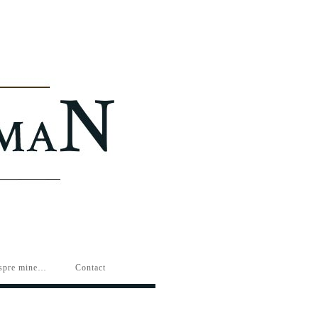
spre mine…
Contact