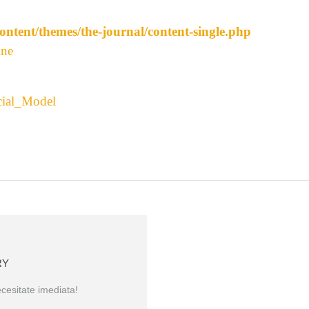
ontent/themes/the-journal/content-single.php
ine
cial_Model
RY
cesitate imediata!