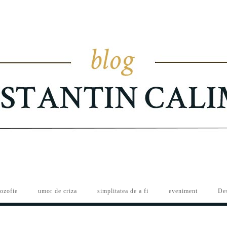
lozofie
umor de criza
simplitatea de a fi
eveniment
De