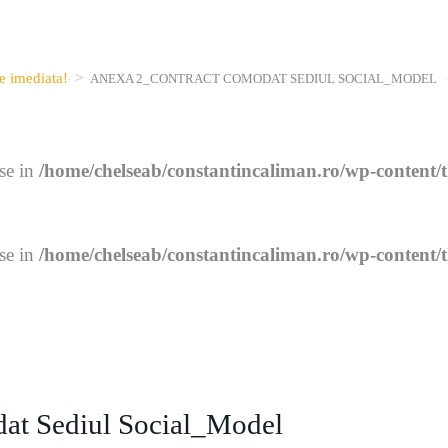
te imediata!
>
ANEXA 2_CONTRACT COMODAT SEDIUL SOCIAL_MODEL
lse in
/home/chelseab/constantincaliman.ro/wp-content/
lse in
/home/chelseab/constantincaliman.ro/wp-content/
at Sediul Social_Model