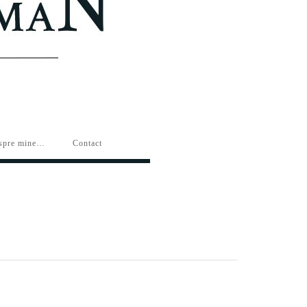
spre mine…
Contact