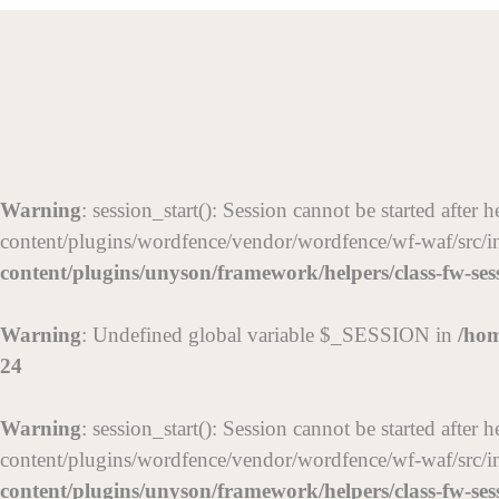
Warning
: session_start(): Session cannot be started afte
content/plugins/wordfence/vendor/wordfence/wf-waf/src/in
content/plugins/unyson/framework/helpers/class-fw-se
Warning
: Undefined global variable $_SESSION in
/hom
24
Warning
: session_start(): Session cannot be started afte
content/plugins/wordfence/vendor/wordfence/wf-waf/src/in
content/plugins/unyson/framework/helpers/class-fw-se