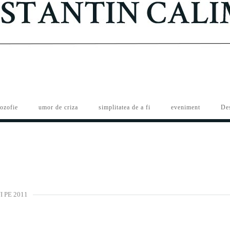
lozofie
umor de criza
simplitatea de a fi
eveniment
De
 PE 2011