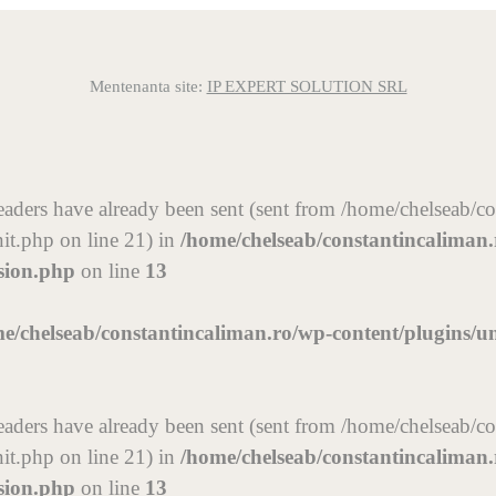
Mentenanta site:
IP EXPERT SOLUTION SRL
r headers have already been sent (sent from /home/chelseab/
it.php on line 21) in
/home/chelseab/constantincaliman
ssion.php
on line
13
e/chelseab/constantincaliman.ro/wp-content/plugins/u
r headers have already been sent (sent from /home/chelseab/
it.php on line 21) in
/home/chelseab/constantincaliman
ssion.php
on line
13