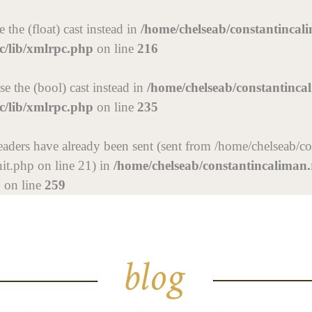
 the (float) cast instead in
/home/chelseab/constantincal
c/lib/xmlrpc.php
on line
216
se the (bool) cast instead in
/home/chelseab/constantinca
c/lib/xmlrpc.php
on line
235
r headers have already been sent (sent from /home/chelseab/
it.php on line 21) in
/home/chelseab/constantincaliman
p
on line
259