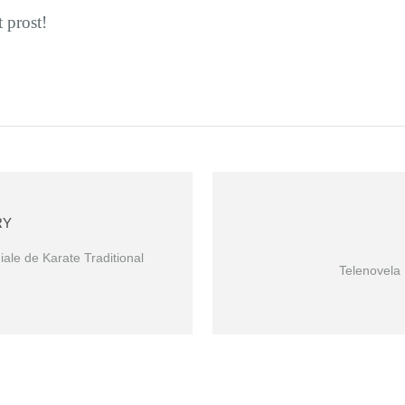
t prost!
RY
ale de Karate Traditional
Telenovela 