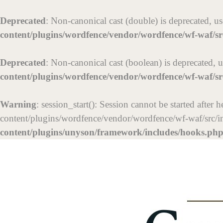
Deprecated
: Non-canonical cast (double) is deprecated, use
content/plugins/wordfence/vendor/wordfence/wf-waf/sr
Deprecated
: Non-canonical cast (boolean) is deprecated, u
content/plugins/wordfence/vendor/wordfence/wf-waf/sr
Warning
: session_start(): Session cannot be started afte
content/plugins/wordfence/vendor/wordfence/wf-waf/src/in
content/plugins/unyson/framework/includes/hooks.ph