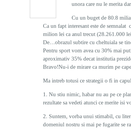
unora care nu le merita dar
Cu un buget de 80.8 miliar
Ca un fapt interesant este de semnalat ca
milion lei ca anul trecut (28.261.000 l
De…obrazul subtire cu cheltuiala se tin
Pentru sport vom avea cu 30% mai puti
aproximativ 35% decat institutia prezide
Bravo!Nu-i de mirare ca murim pe cape
Ma intreb totusi ce strategii o fi in capul
1. Nu stiu nimic, habar nu au pe ce plan
rezultate sa vedeti atunci ce merite isi vo
2. Suntem, vorba unui stimabil, cu litera
domeniul nostru si mai pe fugarite se ra