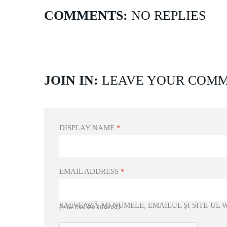
COMMENTS:
NO REPLIES
JOIN IN:
LEAVE YOUR COM
DISPLAY NAME
*
EMAIL ADDRESS
*
SALVEAZĂ-MI NUMELE, EMAILUL ȘI SITE-UL
(will not be shared)