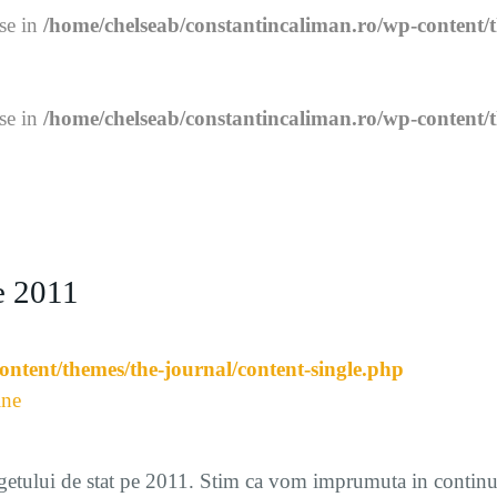
lse in
/home/chelseab/constantincaliman.ro/wp-content/
lse in
/home/chelseab/constantincaliman.ro/wp-content/
e 2011
ontent/themes/the-journal/content-single.php
ine
getului de stat pe 2011. Stim ca vom imprumuta in continuare