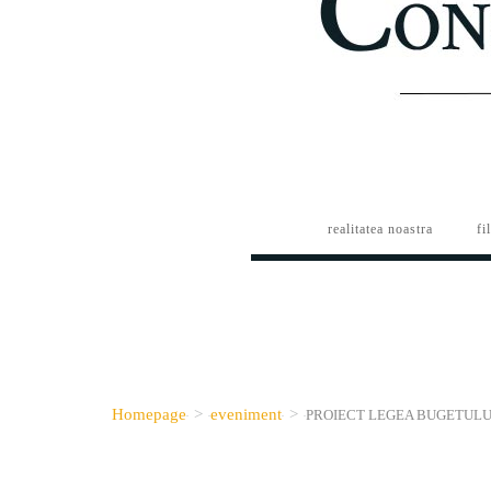
realitatea noastra
fi
Homepage
>
eveniment
>
PROIECT LEGEA BUGETULUI