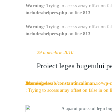
Warning
: Trying to access array offset on fa
includes/helpers.php
on line
813
Warning
: Trying to access array offset on fa
includes/helpers.php
on line
813
29 noiembrie 2010
Proiect legea bugetului p
Warning
/home/chelseab/constantincaliman.ro/wp-c
21
: Trying to access array offset on false in
on l
A aparut proiectul legii bu