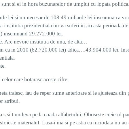
 sunt si ei in hora buzunarelor de umplut cu lopata politica
de lei si un necesar de 108.49 miliarde lei inseamna ca v
 institutia prezidentiala nu va suferi in aceasta perioada de
ei) insemnand 29.272.000 lei.
e. Are nevoie institutia de una, de alta…
n ca in 2010 (62.720.000 lei) adica….43.904.000 lei. In
ntiala.
te.
 celor care hotarasc aceste cifre:
eta traiesc, iau de reper sume anterioare si le ajusteaza din 
r atribui.
 s si t undeva pe la coada alfabetului. Oboseste creierul pan
sfoieste materialul. Lasa-i ma si pe astia ca niciodata nu a