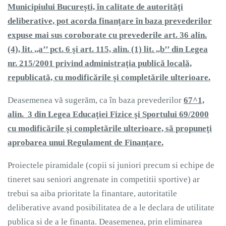
Municipiului Bucureşti, în calitate de autorităţi
deliberative, pot acorda finanţare în baza prevederilor
expuse mai sus coroborate cu prevederile art. 36 alin.
(4), lit. ,,a’’ pct. 6 şi art. 115, alin. (1) lit. ,,b’’ din Legea
nr. 215/2001 privind administraţia publică locală,
republicată, cu modificările şi completările ulterioare.
Deasemenea vă sugerăm, ca în baza prevederilor
67^1,
alin. 3 din Legea Educaţiei Fizice şi Sportului 69/2000
cu modificările şi completările ulterioare, să propuneţi
aprobarea unui Regulament de Finanţare.
Proiectele piramidale (copii si juniori precum si echipe de
tineret sau seniori angrenate in competitii sportive) ar
trebui sa aiba prioritate la finantare, autoritatile
deliberative avand posibilitatea de a le declara de utilitate
publica si de a le finanta. Deasemenea, prin eliminarea