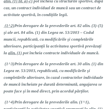
alin. (1) lit. a)-c)
pot încheia cu structurile sportive, după
caz, un contract individual de muncă sau un contract de
activitate sportivă, în condiţiile legii.
(1^2)
Prin derogare de la prevederile art. 82 alin. (3)-(5)
şi ale art. 84 alin. (1) din Legea nr. 53/2003 – Codul
muncii, republicată, cu modificările şi completările
ulterioare, participanţii la activitatea sportivă prevăzuţi
la
alin. (1)
pot încheia contracte individuale de muncă.
(1^3)
Prin derogare de la prevederile art. 30 alin. (1) din
Legea nr. 53/2003, republicată, cu modificările şi
completările ulterioare, în cazul contractelor individuale
de muncă încheiate pe durată determinată, angajarea se
poate face şi în mod direct, prin acordul părţilor.
(1^4)
Prin derogare de la prevederile
alin. (1^1)
,
participanţii la activitatea sportivă enumeraţi la
alin. (1)