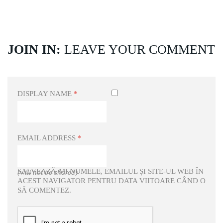
JOIN IN:
LEAVE YOUR COMMENT
DISPLAY NAME
*
EMAIL ADDRESS
*
SALVEAZĂ-MI NUMELE, EMAILUL ȘI SITE-UL WEB ÎN
(will not be shared)
ACEST NAVIGATOR PENTRU DATA VIITOARE CÂND O
SĂ COMENTEZ.